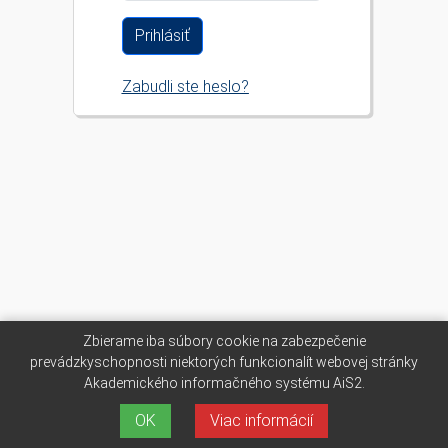
Zabudli ste heslo?
Zbierame iba súbory cookie na zabezpečenie
prevádzkyschopnosti niektorých funkcionalít webovej stránky
Akademického informačného systému AiS2.
OK
Viac informácií
AiS2 © UPJŠ Košice 2007-2026